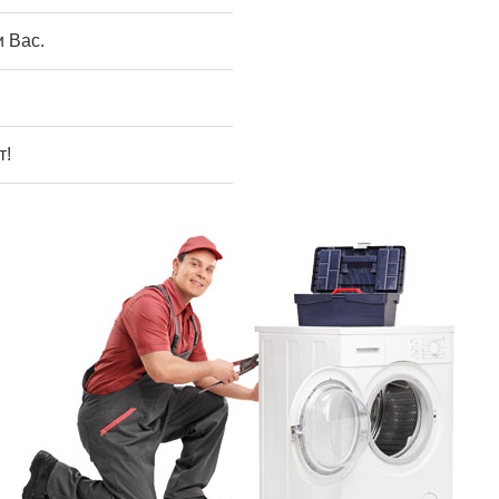
 Вас.
т!