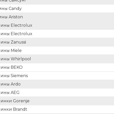
ины Самсунг
ины Candy
ны Ariston
ны Electrolux
ны Electrolux
ины Zanussi
ины Miele
ины Whirlpool
шины BEKO
ины Siemens
шины Ardo
шины AEG
инки Gorenje
инки Brandt