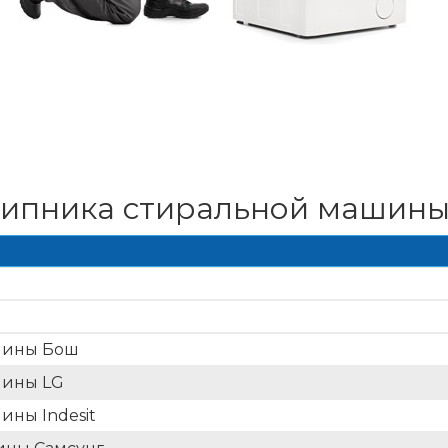
шипника стиральной машин
шины Бош
шины LG
ны Indesit