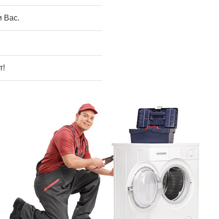
 Вас.
т!